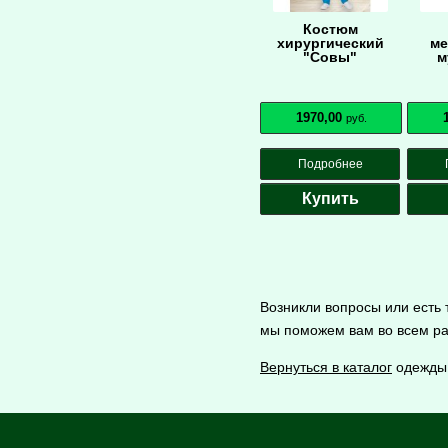
Костюм
хирургический
ме
"Совы"
м
1970,00
руб.
Подробнее
Купить
Возникли вопросы или есть
мы поможем вам во всем ра
Вернуться в каталог
одежды 