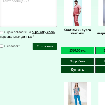
Костюм хирурга
Я даю согласие на
обработку своих
женский
меди
персональных данных
*
Я человек*
1380,00
руб.
Подробнее
Купить