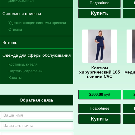
Демисезонная
Подробнее
Купить
Системы и привязи
Удерживающие системы привязи
Стропы
Ветошь
Одежда для сферы обслуживания
Костюмы, кителя
Костюм
Фартуки, сарафаны
хирургический 185
меди
т.синий CVC
Халаты
2300,00
руб.
Обратная связь
Подробнее
Купить