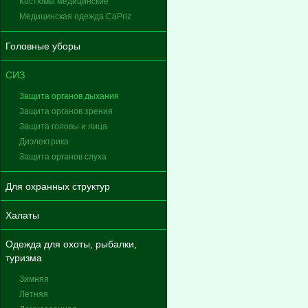
Костюмы медицинские
Медицинская одежда CaPriz
Головные уборы
СИЗ
Защита органов дыхания
Защита органов зрения
Защита головы и лица
Диэлектрика
Защита органов слуха
Для охранных структур
Халаты
Одежда для охоты, рыбалки,
туризма
Зимняя
Летняя