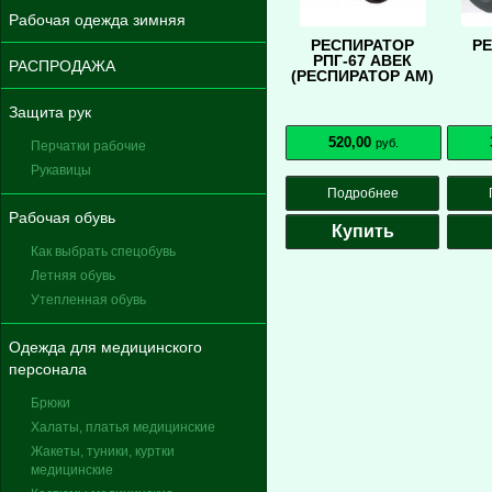
Рабочая одежда зимняя
РЕСПИРАТОР
Р
РПГ-67 АВЕК
РАСПРОДАЖА
(РЕСПИРАТОР АМ)
Защита рук
520,00
руб.
Перчатки рабочие
Рукавицы
Подробнее
Рабочая обувь
Купить
Как выбрать спецобувь
Летняя обувь
Утепленная обувь
Одежда для медицинского
персонала
Брюки
Халаты, платья медицинские
Жакеты, туники, куртки
медицинские