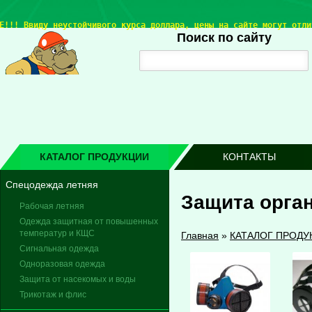
Е!!! 
Ввиду неустойчивого курса доллара, цены на сайте могут отли
Поиск по сайту
КАТАЛОГ ПРОДУКЦИИ
КОНТАКТЫ
Спецодежда летняя
Защита орга
Рабочая летняя
Одежда защитная от повышенных
температур и КЩС
Главная
»
КАТАЛОГ ПРОДУ
Сигнальная одежда
Одноразовая одежда
Защита от насекомых и воды
Трикотаж и флис