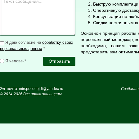
Быструю комплектацию
Оперативную доставку
Консультации по люб
Скидки постоянным к
Основной принцип работы к
персональный менеджер, ко
Я даю согласие на
обработку своих
необходимо, вашим зака
персональных данных
*
предоставить вам оптимальн
Я человек*
Эл. почта: mirspecodejdi@yandex.ru
Создание
© 2014-2026 Все права защищены