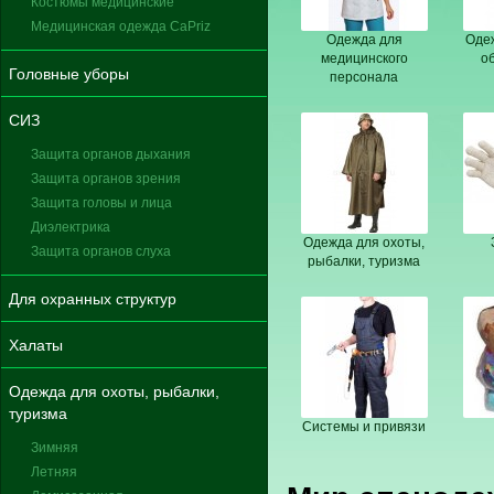
Костюмы медицинские
Медицинская одежда CaPriz
Одежда для
Оде
медицинского
о
Головные уборы
персонала
СИЗ
Защита органов дыхания
Защита органов зрения
Защита головы и лица
Диэлектрика
Одежда для охоты,
Защита органов слуха
рыбалки, туризма
Для охранных структур
Халаты
Одежда для охоты, рыбалки,
туризма
Системы и привязи
Зимняя
Летняя