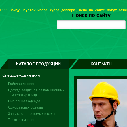
Е!!! 
Ввиду неустойчивого курса доллара, цены на сайте могут отли
Поиск по сайту
КАТАЛОГ ПРОДУКЦИИ
КОНТАКТЫ
Спецодежда летняя
Рабочая летняя
Одежда защитная от повышенных
температур и КЩС
Сигнальная одежда
Одноразовая одежда
Защита от насекомых и воды
Трикотаж и флис