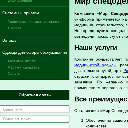
Мир спецод
Демисезонная
Системы и привязи
Компания «Мир Спецод
униформа применяется на б
Удерживающие системы привязи
медицина, строительство, 
Стропы
Новгороде, купить спецод
выглядели, поскольку от вн
Ветошь
Наши услуги
Одежда для сферы обслуживания
Компания осуществляет 
Костюмы, кителя
медицинской одежды
, реа
Фартуки, сарафаны
дыхательных путей, пр.).
Ра
Халаты
отрасли стандартов каче
заказчика. По желанию 
применением передовых спо
Обратная связь
Все преимущес
Организация «Мир Спецоде
Обеспечение вашего 
количестве.