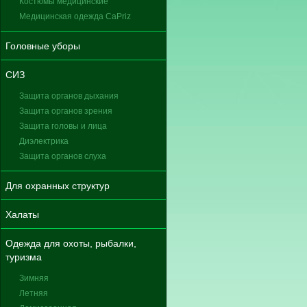
Костюмы медицинские
Медицинская одежда CaPriz
Головные уборы
СИЗ
Защита органов дыхания
Защита органов зрения
Защита головы и лица
Диэлектрика
Защита органов слуха
Для охранных структур
Халаты
Одежда для охоты, рыбалки,
туризма
Зимняя
Летняя