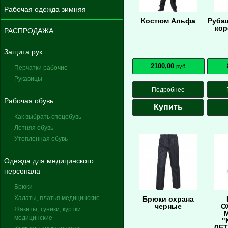
Рабочая одежда зимняя
Костюм Альфа
Руба
кор
РАСПРОДАЖА
Защита рук
2100,00
руб.
Перчатки рабочие
Рукавицы
Подробнее
Рабочая обувь
Купить
Как выбрать спецобувь
Летняя обувь
Утепленная обувь
Одежда для медицинского
персонала
Брюки
Халаты, платья медицинские
Брюки охрана
черные
О
Жакеты, туники, куртки
медицинские
"
ЛЕ