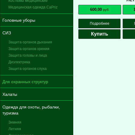
Костюмы медицинские
Медицинская одежда CaPriz
600,00
руб.
Головные уборы
Подробнее
СИЗ
Купить
Защита органов дыхания
Защита органов зрения
Защита головы и лица
Диэлектрика
Защита органов слуха
Для охранных структур
Халаты
Одежда для охоты, рыбалки,
туризма
Зимняя
Летняя