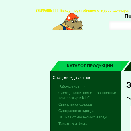
ВНИМАНИЕ!!! 
Ввиду неустойчивого курса доллара,
По
КАТАЛОГ ПРОДУКЦИИ
Спецодежда летняя
З
Рабочая летняя
Одежда защитная от повышенных
температур и КЩС
Гл
Сигнальная одежда
Одноразовая одежда
Защита от насекомых и воды
Трикотаж и флис