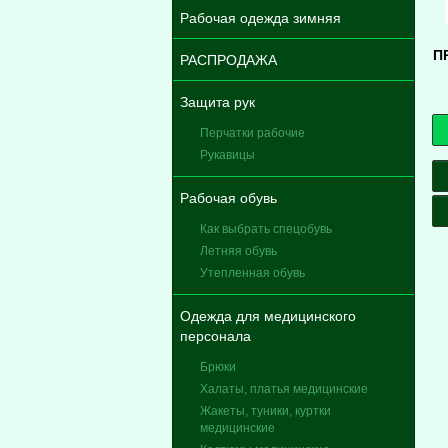
Рабочая одежда зимняя
П
РАСПРОДАЖА
Защита рук
Перчатки рабочие
Рукавицы
Рабочая обувь
Как выбрать спецобувь
Летняя обувь
Утепленная обувь
Одежда для медицинского
персонала
Брюки
Халаты, платья медицинские
Жакеты, туники, куртки
медицинские