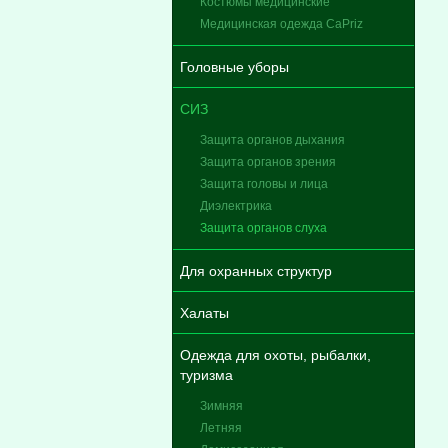
Костюмы медицинские
Медицинская одежда CaPriz
Головные уборы
СИЗ
Защита органов дыхания
Защита органов зрения
Защита головы и лица
Диэлектрика
Защита органов слуха
Для охранных структур
Халаты
Одежда для охоты, рыбалки,
туризма
Зимняя
Летняя