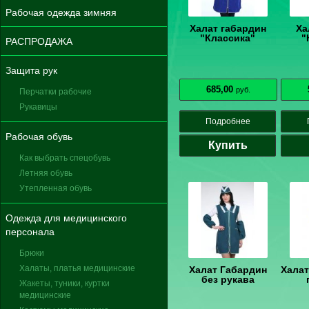
Рабочая одежда зимняя
Халат габардин
Ха
"Классика"
"
РАСПРОДАЖА
Защита рук
685,00
руб.
Перчатки рабочие
Рукавицы
Подробнее
Рабочая обувь
Купить
Как выбрать спецобувь
Летняя обувь
Утепленная обувь
Одежда для медицинского
персонала
Брюки
Халаты, платья медицинские
Халат Габардин
Халат
без рукава
Жакеты, туники, куртки
медицинские