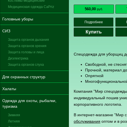
Костюмы медицинские
Медицинская одежда CaPriz
560,00
руб.
Головные уборы
Подробнее
СИЗ
Купить
Защита органов дыхания
Защита органов зрения
Защита головы и лица
Спецодежда для уборщиц д
Диэлектрика
Свободной, не стесня
Защита органов слуха
Прочной, материал до
Опрятной
Для охранных структур
Многофункционально
Халаты
Компания "Мир спецодежды" 
индивидуальный пошив уни
Одежда для охоты, рыбалки,
корпоративного логотипа.
туризма
В интернет-магазине "Мир 
Зимняя
обслуживания
оптом и в ро
Летняя