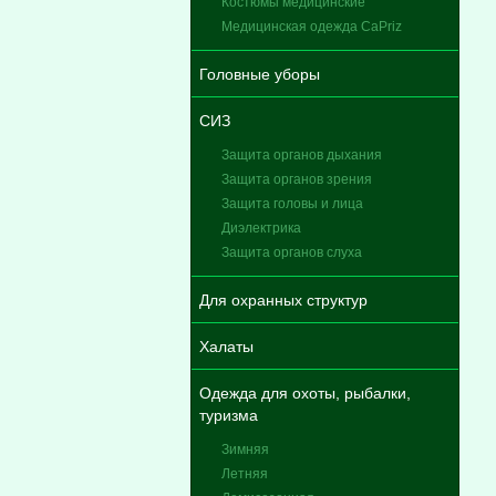
Костюмы медицинские
Медицинская одежда CaPriz
Головные уборы
СИЗ
Защита органов дыхания
Защита органов зрения
Защита головы и лица
Диэлектрика
Защита органов слуха
Для охранных структур
Халаты
Одежда для охоты, рыбалки,
туризма
Зимняя
Летняя