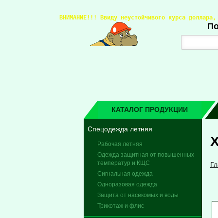
ВНИМАНИЕ!!! 
Ввиду неустойчивого курса доллара,
По
КАТАЛОГ ПРОДУКЦИИ
Спецодежда летняя
Х
Рабочая летняя
Одежда защитная от повышенных
температур и КЩС
Гл
Сигнальная одежда
Одноразовая одежда
Защита от насекомых и воды
Трикотаж и флис