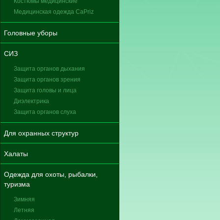
Костюмы медицинские
Медицинская одежда CaPriz
Головные уборы
СИЗ
Защита органов дыхания
Защита органов зрения
Защита головы и лица
Диэлектрика
Защита органов слуха
Для охранных структур
Халаты
Одежда для охоты, рыбалки,
туризма
Зимняя
Летняя