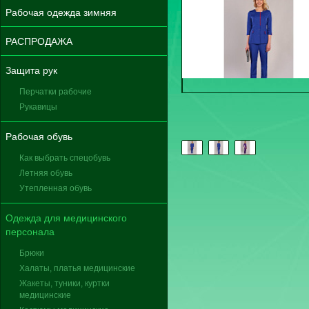
Рабочая одежда зимняя
РАСПРОДАЖА
Защита рук
Перчатки рабочие
Рукавицы
Рабочая обувь
Как выбрать спецобувь
Летняя обувь
Утепленная обувь
Одежда для медицинского
персонала
Брюки
Халаты, платья медицинские
Жакеты, туники, куртки
медицинские