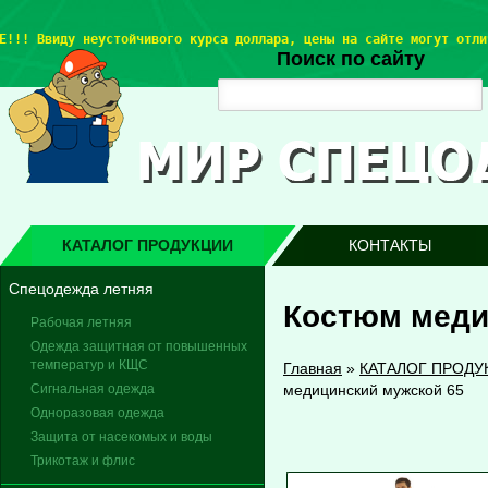
Е!!! 
Ввиду неустойчивого курса доллара, цены на сайте могут отли
Поиск по сайту
КАТАЛОГ ПРОДУКЦИИ
КОНТАКТЫ
Спецодежда летняя
Костюм меди
Рабочая летняя
Одежда защитная от повышенных
температур и КЩС
Главная
»
КАТАЛОГ ПРОДУ
Сигнальная одежда
медицинский мужской 65
Одноразовая одежда
Защита от насекомых и воды
Трикотаж и флис