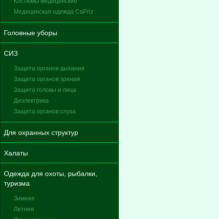
Костюмы медицинские
Медицинская одежда CaPriz
Головные уборы
СИЗ
Защита органов дыхания
Защита органов зрения
Защита головы и лица
Диэлектрика
Защита органов слуха
Для охранных структур
Халаты
Одежда для охоты, рыбалки,
туризма
Зимняя
Летняя