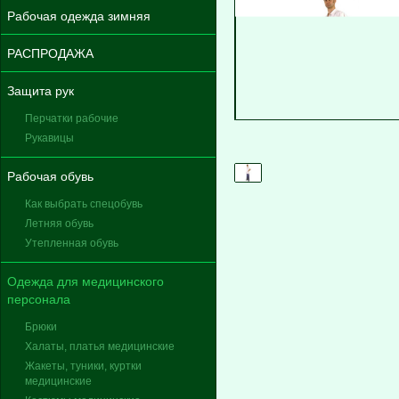
Рабочая одежда зимняя
РАСПРОДАЖА
Защита рук
Перчатки рабочие
Рукавицы
Рабочая обувь
Как выбрать спецобувь
Летняя обувь
Утепленная обувь
Одежда для медицинского
персонала
Брюки
Халаты, платья медицинские
Жакеты, туники, куртки
медицинские