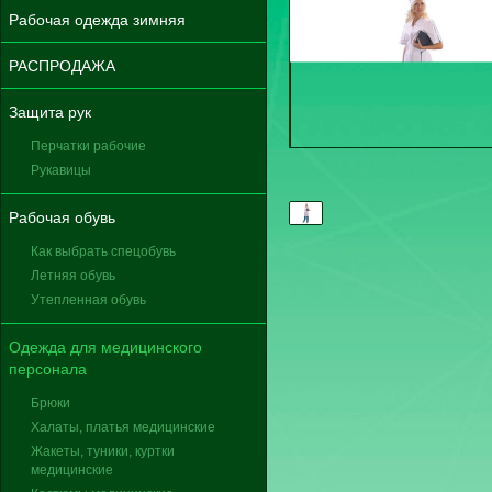
Рабочая одежда зимняя
РАСПРОДАЖА
Защита рук
Перчатки рабочие
Рукавицы
Рабочая обувь
Как выбрать спецобувь
Летняя обувь
Утепленная обувь
Одежда для медицинского
персонала
Брюки
Халаты, платья медицинские
Жакеты, туники, куртки
медицинские