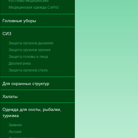
Костюмы медицинские
Медицинская одежда CaPriz
Головные уборы
СИЗ
Защита органов дыхания
Защита органов зрения
Защита головы и лица
Диэлектрика
Защита органов слуха
Для охранных структур
Халаты
Одежда для охоты, рыбалки,
туризма
Зимняя
Летняя