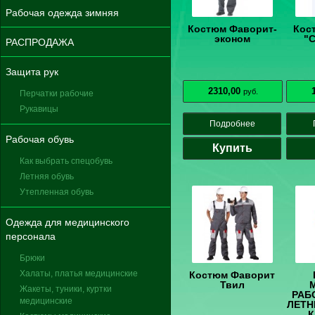
Рабочая одежда зимняя
Костюм Фаворит-
Кос
эконом
"
РАСПРОДАЖА
Защита рук
2310,00
руб.
Перчатки рабочие
Рукавицы
Подробнее
Рабочая обувь
Купить
Как выбрать спецобувь
Летняя обувь
Утепленная обувь
Одежда для медицинского
персонала
Брюки
Халаты, платья медицинские
Костюм Фаворит
Твил
Жакеты, туники, куртки
РАБ
медицинские
ЛЕТН
К