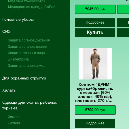
Костюмы медицинские
Медицинская одежда CaPriz
КРА
5045,00
руб.
Головные уборы
Подробнее
СИЗ
Купить
Защита органов дыхания
Защита органов зрения
Защита головы и лица
Диэлектрика
Защита органов слуха
Для охранных структур
Костюм "ДРИМ"
куртка+брюки, тк.
Халаты
смесовая (60%
хлопок, 40% п/э),
плотность 270 г/м2,
Одежда для охоты, рыбалки,
цв. беж/олива
туризма
6700,00
руб.
Зимняя
Летняя
Подробнее