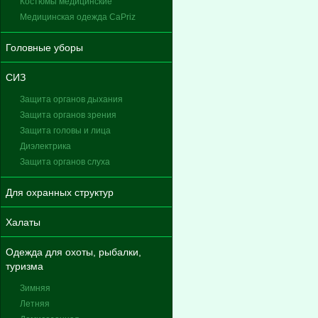
Костюмы медицинские
Медицинская одежда CaPriz
Головные уборы
СИЗ
Защита органов дыхания
Защита органов зрения
Защита головы и лица
Диэлектрика
Защита органов слуха
Для охранных структур
Халаты
Одежда для охоты, рыбалки,
туризма
Зимняя
Летняя