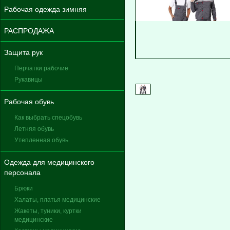
Рабочая одежда зимняя
РАСПРОДАЖА
Защита рук
Перчатки рабочие
Рукавицы
Рабочая обувь
Как выбрать спецобувь
Летняя обувь
Утепленная обувь
Одежда для медицинского
персонала
Брюки
Халаты, платья медицинские
Жакеты, туники, куртки
медицинские