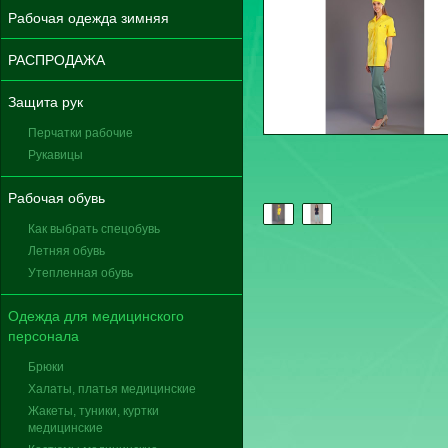
Рабочая одежда зимняя
РАСПРОДАЖА
Защита рук
Перчатки рабочие
Рукавицы
Рабочая обувь
Как выбрать спецобувь
Летняя обувь
Утепленная обувь
Одежда для медицинского
персонала
Брюки
Халаты, платья медицинские
Жакеты, туники, куртки
медицинские