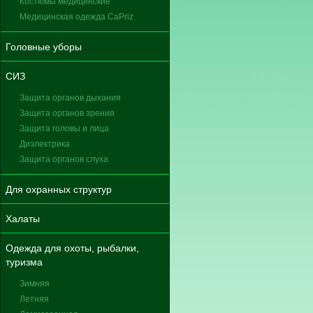
Костюмы медицинские
Медицинская одежда CaPriz
Головные уборы
СИЗ
Защита органов дыхания
Защита органов зрения
Защита головы и лица
Диэлектрика
Защита органов слуха
Для охранных структур
Халаты
Одежда для охоты, рыбалки,
туризма
Зимняя
Летняя