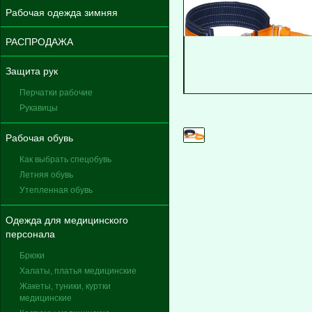
Рабочая одежда зимняя
РАСПРОДАЖА
Защита рук
Перчатки рабочие
Рукавицы
Рабочая обувь
Как выбрать спецобувь
Летняя обувь
Утепленная обувь
Одежда для медицинского
персонала
Брюки
Халаты, платья медицинские
Жакеты, туники, куртки
медицинские