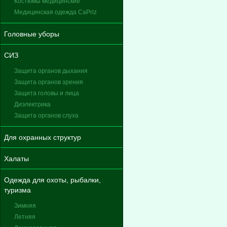
Костюмы медицинские
Медицинская одежда CaPriz
Головные уборы
СИЗ
Защита органов дыхания
Защита органов зрения
Защита головы и лица
Диэлектрика
Защита органов слуха
Для охранных структур
Халаты
Одежда для охоты, рыбалки,
туризма
Зимняя
Летняя