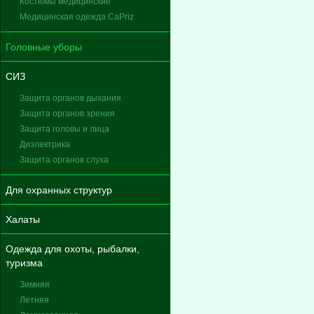
Костюмы медицинские
Медицинская одежда CaPriz
Головные уборы
СИЗ
Защита органов дыхания
Защита органов зрения
Защита головы и лица
Диэлектрика
Защита органов слуха
Для охранных структур
Халаты
Одежда для охоты, рыбалки,
туризма
Зимняя
Летняя