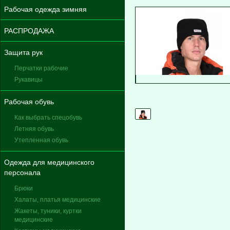
Рабочая одежда зимняя
РАСПРОДАЖА
Защита рук
Перчатки рабочие
Рукавицы
Рабочая обувь
Как выбрать спецобувь
Летняя обувь
Утепленная обувь
Одежда для медицинского
персонала
Брюки
Халаты, платья медицинские
Жакеты, туники, куртки
медицинские