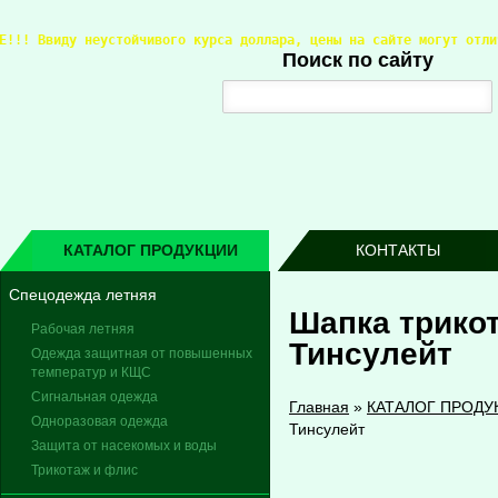
Е!!! 
Ввиду неустойчивого курса доллара, цены на сайте могут отли
Поиск по сайту
КАТАЛОГ ПРОДУКЦИИ
КОНТАКТЫ
Спецодежда летняя
Шапка трико
Рабочая летняя
Тинсулейт
Одежда защитная от повышенных
температур и КЩС
Сигнальная одежда
Главная
»
КАТАЛОГ ПРОДУ
Одноразовая одежда
Тинсулейт
Защита от насекомых и воды
Трикотаж и флис