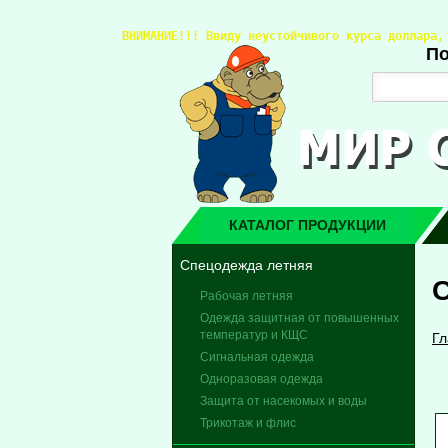
ВНИМАНИЕ!!! 
Ввиду неустойчивого курса доллара,
По
КАТАЛОГ ПРОДУКЦИИ
Спецодежда летняя
Рабочая летняя
Одежда защитная от повышенных
температур и КЩС
Гл
Сигнальная одежда
Одноразовая одежда
Защита от насекомых и воды
Трикотаж и флис