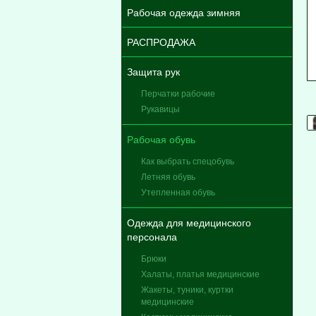
Рабочая одежда зимняя
РАСПРОДАЖА
Защита рук
Перчатки рабочие
Рукавицы
Рабочая обувь
Как выбрать спецобувь
Летняя обувь
Утепленная обувь
Одежда для медицинского
персонала
Брюки
Халаты, платья медицинские
Жакеты, туники, куртки
медицинские