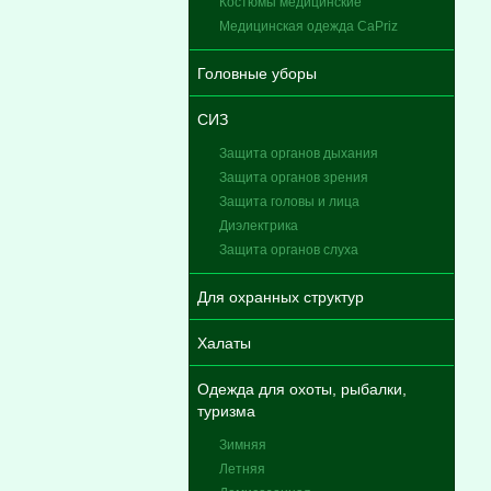
Костюмы медицинские
Медицинская одежда CaPriz
Головные уборы
СИЗ
Защита органов дыхания
Защита органов зрения
Защита головы и лица
Диэлектрика
Защита органов слуха
Для охранных структур
Халаты
Одежда для охоты, рыбалки,
туризма
Зимняя
Летняя