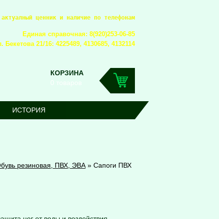
 актуалный ценник и наличие по телефонам
Единая справочная: 8(920)253-06-85
. Бекетова 21/16: 4225489, 4130685, 4132114
КОРЗИНА
0 товаров
ИСТОРИЯ
бувь резиновая, ПВХ, ЭВА
»
Сапоги ПВХ
защита ног от воды и воздействия