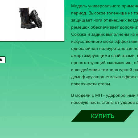
Модель универсального примене
период. Высокое голенище из т
защищает ноги от внешних возд
ремешок обеспечивает дополни
Союзка и задник выполнены из н
искусственного меха эффективн
однослойная полиуретановая по
амортизирующими свойствами, 
препятствующий скольжению, об
и воздействия температурной ра
демпфирующая стелька эффекти
поверхности стопы.
В модели с МП - ударопрочный
носовую часть стопы от ударов 