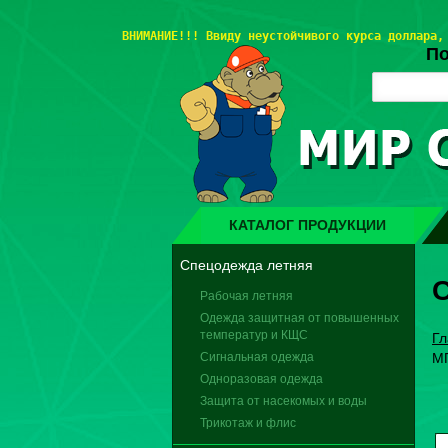
ВНИМАНИЕ!!! 
Ввиду неустойчивого курса доллара,
По
КАТАЛОГ ПРОДУКЦИИ
Спецодежда летняя
С
Рабочая летняя
Одежда защитная от повышенных
температур и КЩС
Гл
Сигнальная одежда
М
Одноразовая одежда
Защита от насекомых и воды
Трикотаж и флис