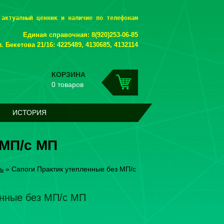
 актуалный ценник и наличие по телефонам
Единая справочная: 8(920)253-06-85
. Бекетова 21/16: 4225489, 4130685, 4132114
КОРЗИНА
0 товаров
ИСТОРИЯ
 МП/с МП
ь
»
Сапоги Практик утепленные без МП/с
енные без МП/с МП