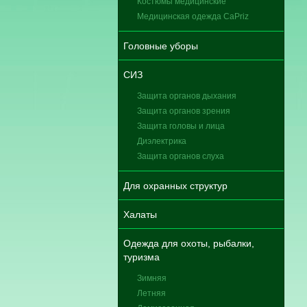
Костюмы медицинские
Медицинская одежда CaPriz
Головные уборы
СИЗ
Защита органов дыхания
Защита органов зрения
Защита головы и лица
Диэлектрика
Защита органов слуха
Для охранных структур
Халаты
Одежда для охоты, рыбалки,
туризма
Зимняя
Летняя