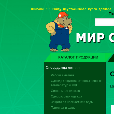
ВНИМАНИЕ!!! 
Ввиду неустойчивого курса доллара,
По
КАТАЛОГ ПРОДУКЦИИ
Спецодежда летняя
С
Рабочая летняя
Одежда защитная от повышенных
температур и КЩС
Гл
Сигнальная одежда
Одноразовая одежда
Защита от насекомых и воды
Трикотаж и флис