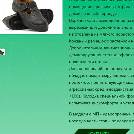
помещениях различных отрасле
демисезонный периоды.
Верхняя часть выполненная из 
вырезами для дополнительного 
изготовлена из мягкого пористо
Кожаный ремешок с застежкой н
Дополнительные вентиляционные
демпфирующая стелька эффекти
поверхности стопы.
Легкая однослойная полиуретан
обладает амортизирующими сво
протектор, препятствующий ско
агрессивных сред и воздействия
+100). Колодка специальной фо
испытывая дискомфорта и устало
В модели с МП - ударопрочный
носовую часть стопы от ударов 