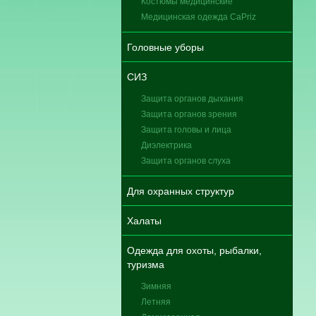
Костюмы медицинские
Медицинская одежда CaPriz
Головные уборы
СИЗ
Защита органов дыхания
Защита органов зрения
Защита головы и лица
Диэлектрика
Защита органов слуха
Для охранных структур
Халаты
Одежда для охоты, рыбалки,
туризма
Зимняя
Летняя