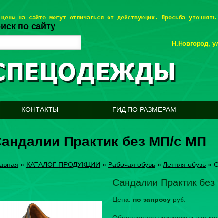
 цены на сайте могут отличаться от действующих. Просьба уточнять
иск по сайту
Н.Новгород, ул
КОНТАКТЫ
ГИД ПО РАЗМЕРАМ
андалии Практик без МП/с МП
авная
»
КАТАЛОГ ПРОДУКЦИИ
»
Рабочая обувь
»
Летняя обувь
»
С
Сандалии Практик без
Цена:
по запросу
руб.
Обновленная универсальная мо