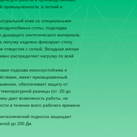
й промышленности, в летний и
натуральной кожи со специальными
воздухообмена стопы, подкладка
го дышащего синтетического материала.
а липучку надежно фиксирует стопу.
 отверстия с сеткой. Вкладная мягкая
вно распределяет нагрузку по всей
овая подошва износоустойчива и
йствами, имеет ярковыраженный
льжению, обеспечивает защиту от
 температурной разницы (от -20 до
рмы дает возможность работы, не
сти в течении всего рабочего времени.
 металлический подносок защищает
силой до 200 Дж.