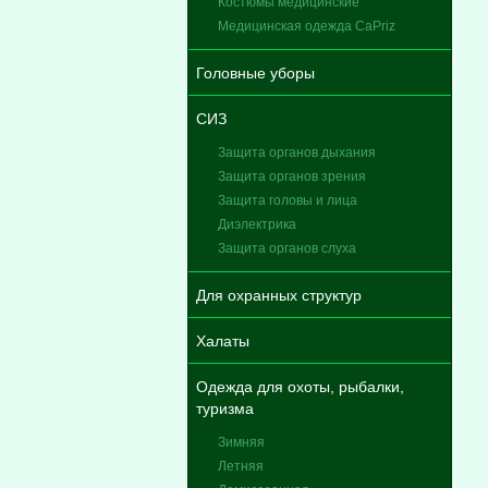
Костюмы медицинские
Медицинская одежда CaPriz
Головные уборы
СИЗ
Защита органов дыхания
Защита органов зрения
Защита головы и лица
Диэлектрика
Защита органов слуха
Для охранных структур
Халаты
Одежда для охоты, рыбалки,
туризма
Зимняя
Летняя