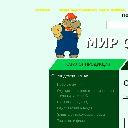
ВНИМАНИЕ!!! 
Ввиду неустойчивого курса доллара,
По
КАТАЛОГ ПРОДУКЦИИ
Спецодежда летняя
Рабочая летняя
Одежда защитная от повышенных
температур и КЩС
Гл
Сигнальная одежда
Одноразовая одежда
Защита от насекомых и воды
Трикотаж и флис