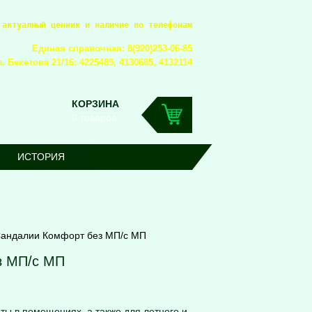
 актуалный ценник и наличие по телефонам
Единая справочная: 8(920)253-06-85
. Бекетова 21/16: 4225489, 4130685, 4132114
КОРЗИНА
0 товаров
ИСТОРИЯ
андалии Комфорт без МП/с МП
з МП/с МП
ты в помещениях, а также для летнего и