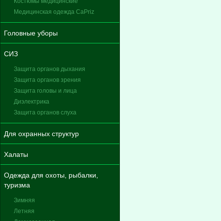
Костюмы медицинские
Медицинская одежда CaPriz
Головные уборы
СИЗ
Защита органов дыхания
Защита органов зрения
Защита головы и лица
Диэлектрика
Защита органов слуха
Для охранных структур
Халаты
Одежда для охоты, рыбалки,
туризма
Зимняя
Летняя