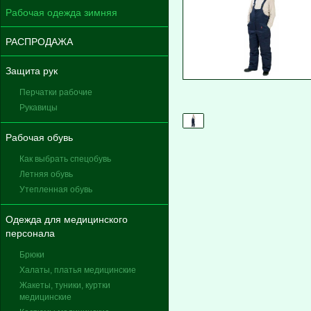
Рабочая одежда зимняя
РАСПРОДАЖА
Защита рук
Перчатки рабочие
Рукавицы
Рабочая обувь
Как выбрать спецобувь
Летняя обувь
Утепленная обувь
Одежда для медицинского
персонала
Брюки
Халаты, платья медицинские
Жакеты, туники, куртки
медицинские