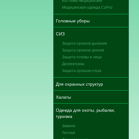
Костюмы медицинские
Медицинская одежда CaPriz
Головные уборы
СИЗ
Защита органов дыхания
Защита органов зрения
Защита головы и лица
Диэлектрика
Защита органов слуха
Для охранных структур
Халаты
Одежда для охоты, рыбалки,
туризма
Зимняя
Летняя