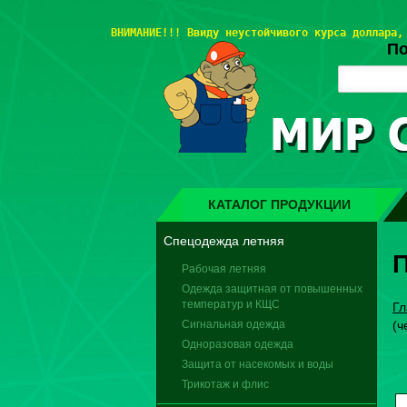
ВНИМАНИЕ!!! 
Ввиду неустойчивого курса доллара,
По
КАТАЛОГ ПРОДУКЦИИ
Спецодежда летняя
П
Рабочая летняя
Одежда защитная от повышенных
температур и КЩС
Гл
Сигнальная одежда
(ч
Одноразовая одежда
Защита от насекомых и воды
Трикотаж и флис