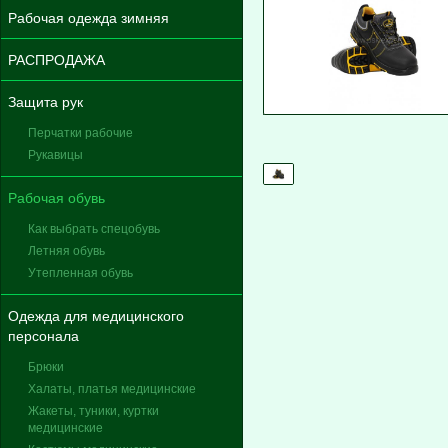
Рабочая одежда зимняя
РАСПРОДАЖА
Защита рук
Перчатки рабочие
Рукавицы
Рабочая обувь
Как выбрать спецобувь
Летняя обувь
Утепленная обувь
Одежда для медицинского
персонала
Брюки
Халаты, платья медицинские
Жакеты, туники, куртки
медицинские