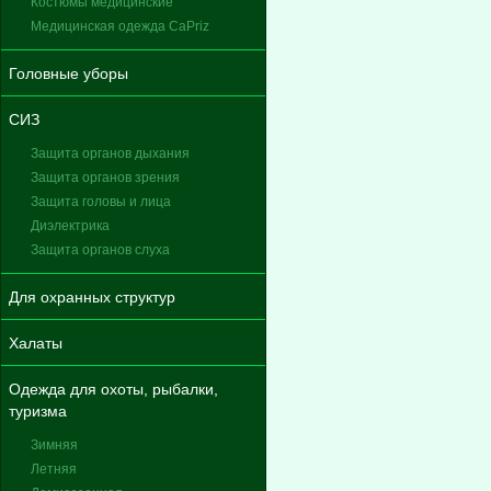
Костюмы медицинские
Медицинская одежда CaPriz
Головные уборы
СИЗ
Защита органов дыхания
Защита органов зрения
Защита головы и лица
Диэлектрика
Защита органов слуха
Для охранных структур
Халаты
Одежда для охоты, рыбалки,
туризма
Зимняя
Летняя