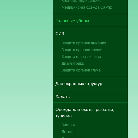
Костюмы медицинские
Медицинская одежда CaPriz
Головные уборы
СИЗ
Защита органов дыхания
Защита органов зрения
Защита головы и лица
Диэлектрика
Защита органов слуха
Для охранных структур
Халаты
Одежда для охоты, рыбалки,
туризма
Зимняя
Летняя