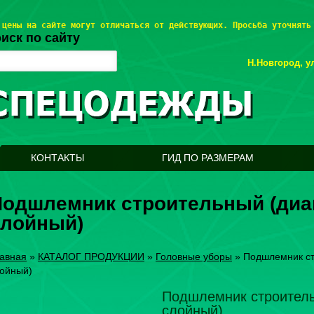
 цены на сайте могут отличаться от действующих. Просьба уточнять
иск по сайту
Н.Новгород, ул
КОНТАКТЫ
ГИД ПО РАЗМЕРАМ
одшлемник строительный (диаг
слойный)
авная
»
КАТАЛОГ ПРОДУКЦИИ
»
Головные уборы
»
Подшлемник ст
ойный)
Подшлемник строительн
слойный)