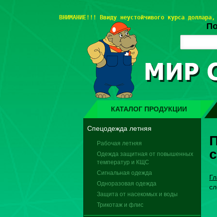
ВНИМАНИЕ!!! 
Ввиду неустойчивого курса доллара,
По
КАТАЛОГ ПРОДУКЦИИ
Спецодежда летняя
П
Рабочая летняя
Одежда защитная от повышенных
температур и КЩС
Сигнальная одежда
Гл
Одноразовая одежда
сл
Защита от насекомых и воды
Трикотаж и флис