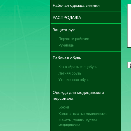
Рабочая одежда зимняя
РАСПРОДАЖА
Защита рук
Перчатки рабочие
Рукавицы
Рабочая обувь
Как выбрать спецобувь
Летняя обувь
Утепленная обувь
Одежда для медицинского
персонала
Брюки
Халаты, платья медицинские
Жакеты, туники, куртки
медицинские