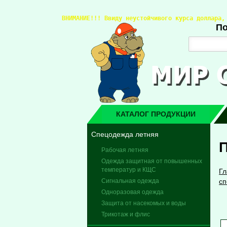
ВНИМАНИЕ!!! 
Ввиду неустойчивого курса доллара,
По
КАТАЛОГ ПРОДУКЦИИ
Спецодежда летняя
Рабочая летняя
Одежда защитная от повышенных
температур и КЩС
Гл
Сигнальная одежда
сп
Одноразовая одежда
Защита от насекомых и воды
Трикотаж и флис