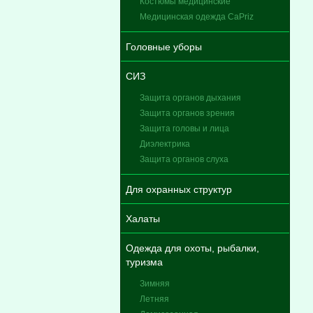
Костюмы медицинские
Медицинская одежда CaPriz
Головные уборы
СИЗ
Защита органов дыхания
Защита органов зрения
Защита головы и лица
Диэлектрика
Защита органов слуха
Для охранных структур
Халаты
Одежда для охоты, рыбалки,
туризма
Зимняя
Летняя