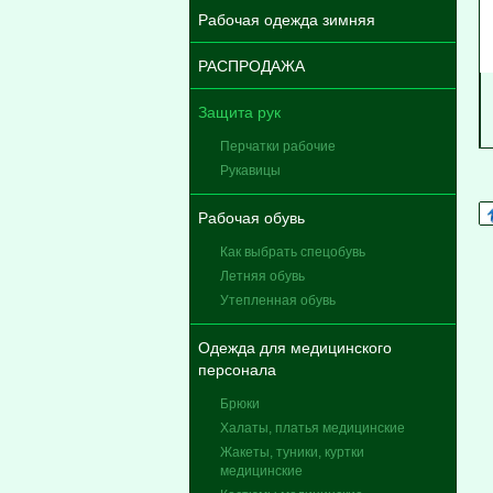
Рабочая одежда зимняя
РАСПРОДАЖА
Защита рук
Перчатки рабочие
Рукавицы
Рабочая обувь
Как выбрать спецобувь
Летняя обувь
Утепленная обувь
Одежда для медицинского
персонала
Брюки
Халаты, платья медицинские
Жакеты, туники, куртки
медицинские