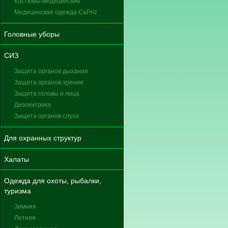
Костюмы медицинские
Медицинская одежда CaPriz
Головные уборы
СИЗ
Защита органов дыхания
Защита органов зрения
Защита головы и лица
Диэлектрика
Защита органов слуха
Для охранных структур
Халаты
Одежда для охоты, рыбалки,
туризма
Зимняя
Летняя