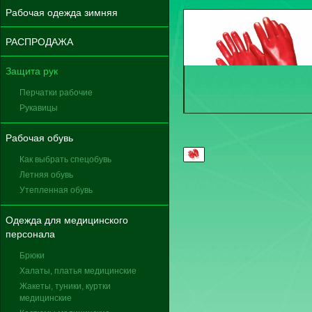
Рабочая одежда зимняя
РАСПРОДАЖА
Защита рук
Перчатки рабочие
Рукавицы
Рабочая обувь
Как выбрать спецобувь
Летняя обувь
Утепленная обувь
Одежда для медицинского
персонала
Брюки
Халаты, платья медицинские
Жакеты, туники, куртки
медицинские