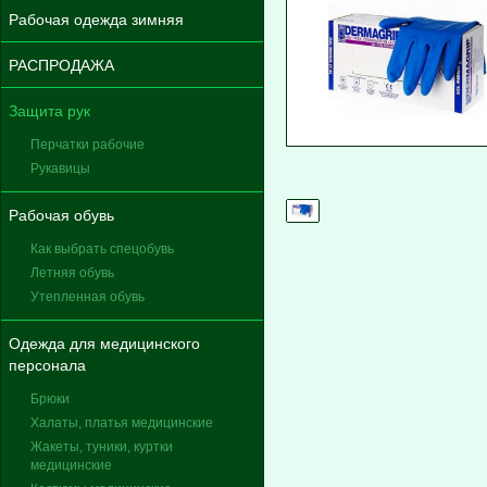
Рабочая одежда зимняя
РАСПРОДАЖА
Защита рук
Перчатки рабочие
Рукавицы
Рабочая обувь
Как выбрать спецобувь
Летняя обувь
Утепленная обувь
Одежда для медицинского
персонала
Брюки
Халаты, платья медицинские
Жакеты, туники, куртки
медицинские