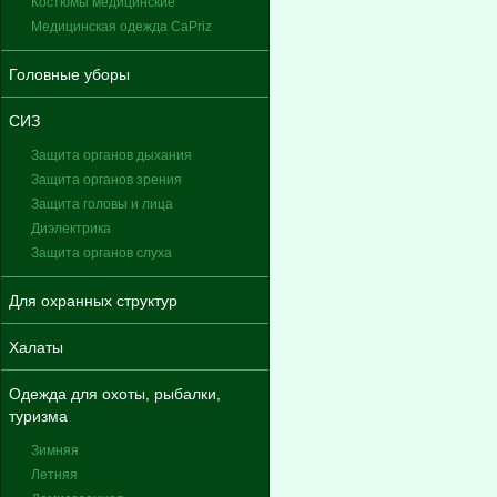
Костюмы медицинские
Медицинская одежда CaPriz
Головные уборы
СИЗ
Защита органов дыхания
Защита органов зрения
Защита головы и лица
Диэлектрика
Защита органов слуха
Для охранных структур
Халаты
Одежда для охоты, рыбалки,
туризма
Зимняя
Летняя