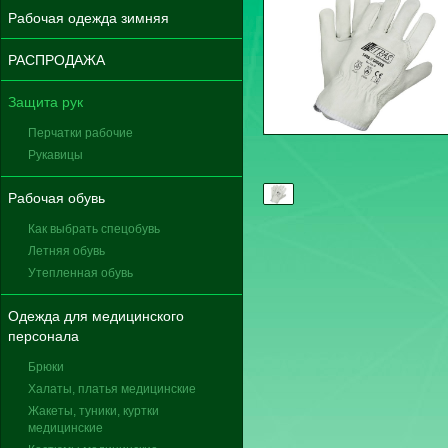
Рабочая одежда зимняя
РАСПРОДАЖА
Защита рук
Перчатки рабочие
Рукавицы
Рабочая обувь
Как выбрать спецобувь
Летняя обувь
Утепленная обувь
Одежда для медицинского
персонала
Брюки
Халаты, платья медицинские
Жакеты, туники, куртки
медицинские