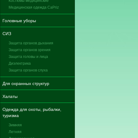
Костюмы медицинские
Медицинская одежда CaPriz
Головные уборы
СИЗ
Защита органов дыхания
Защита органов зрения
Защита головы и лица
Диэлектрика
Защита органов слуха
Для охранных структур
Халаты
Одежда для охоты, рыбалки,
туризма
Зимняя
Летняя