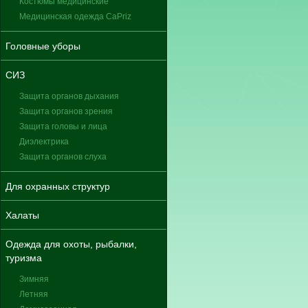
Костюмы медицинские
Медицинская одежда CaPriz
Головные уборы
СИЗ
Защита органов дыхания
Защита органов зрения
Защита головы и лица
Диэлектрика
Защита органов слуха
Для охранных структур
Халаты
Одежда для охоты, рыбалки,
туризма
Зимняя
Летняя