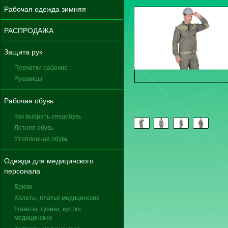
Рабочая одежда зимняя
РАСПРОДАЖА
Защита рук
Перчатки рабочие
Рукавицы
Рабочая обувь
Как выбрать спецобувь
Летняя обувь
Утепленная обувь
Одежда для медицинского
персонала
Брюки
Халаты, платья медицинские
Жакеты, туники, куртки
медицинские