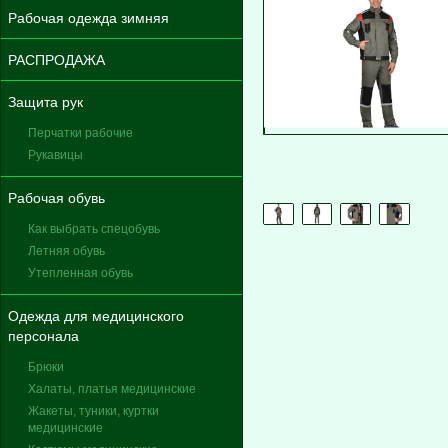
Рабочая одежда зимняя
РАСПРОДАЖА
Защита рук
Перчатки рабочие
Рукавицы
Рабочая обувь
Как выбрать спецобувь
Летняя обувь
Утепленная обувь
Одежда для медицинского
персонала
Брюки
Халаты, платья медицинские
Жакеты, туники, куртки
медицинские