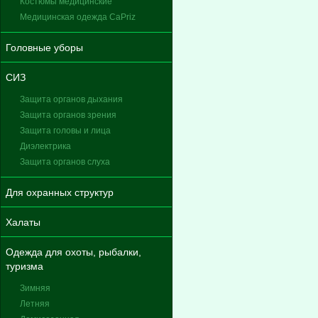
Костюмы медицинские
Медицинская одежда CaPriz
Головные уборы
СИЗ
Защита органов дыхания
Защита органов зрения
Защита головы и лица
Диэлектрика
Защита органов слуха
Для охранных структур
Халаты
Одежда для охоты, рыбалки,
туризма
Зимняя
Летняя