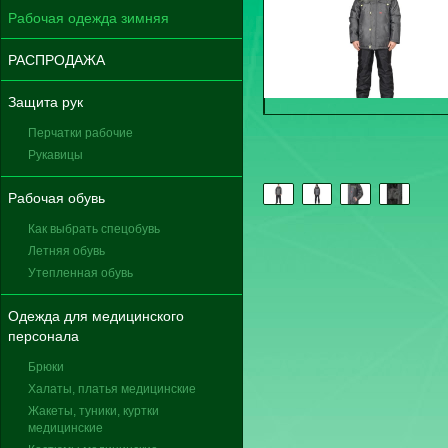
Рабочая одежда зимняя
РАСПРОДАЖА
Защита рук
Перчатки рабочие
Рукавицы
Рабочая обувь
Как выбрать спецобувь
Летняя обувь
Утепленная обувь
Одежда для медицинского
персонала
Брюки
Халаты, платья медицинские
Жакеты, туники, куртки
медицинские