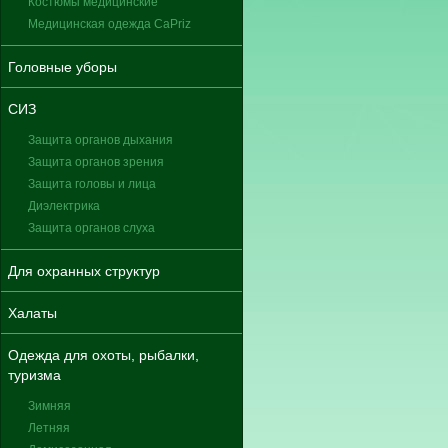
Костюмы медицинские
Медицинская одежда CaPriz
Головные уборы
СИЗ
Защита органов дыхания
Защита органов зрения
Защита головы и лица
Диэлектрика
Защита органов слуха
Для охранных структур
Халаты
Одежда для охоты, рыбалки,
туризма
Зимняя
Летняя