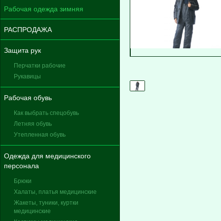
Рабочая одежда зимняя
РАСПРОДАЖА
Защита рук
Перчатки рабочие
Рукавицы
Рабочая обувь
Как выбрать спецобувь
Летняя обувь
Утепленная обувь
Одежда для медицинского
персонала
Брюки
Халаты, платья медицинские
Жакеты, туники, куртки
медицинские