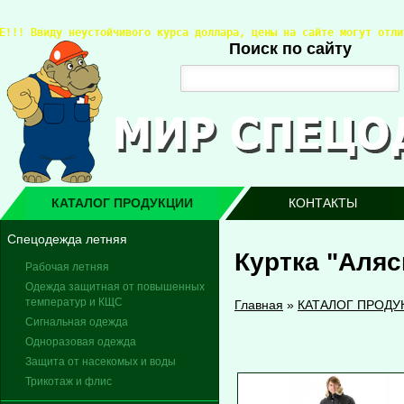
Е!!! 
Ввиду неустойчивого курса доллара, цены на сайте могут отли
Поиск по сайту
КАТАЛОГ ПРОДУКЦИИ
КОНТАКТЫ
Спецодежда летняя
Куртка "Аляс
Рабочая летняя
Одежда защитная от повышенных
температур и КЩС
Главная
»
КАТАЛОГ ПРОДУ
Сигнальная одежда
Одноразовая одежда
Защита от насекомых и воды
Трикотаж и флис