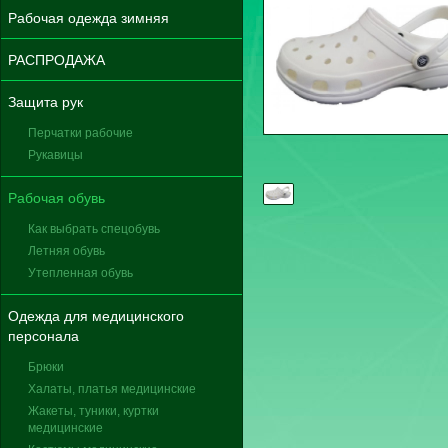
Рабочая одежда зимняя
РАСПРОДАЖА
Защита рук
Перчатки рабочие
Рукавицы
Рабочая обувь
Как выбрать спецобувь
Летняя обувь
Утепленная обувь
Одежда для медицинского
персонала
Брюки
Халаты, платья медицинские
Жакеты, туники, куртки
медицинские