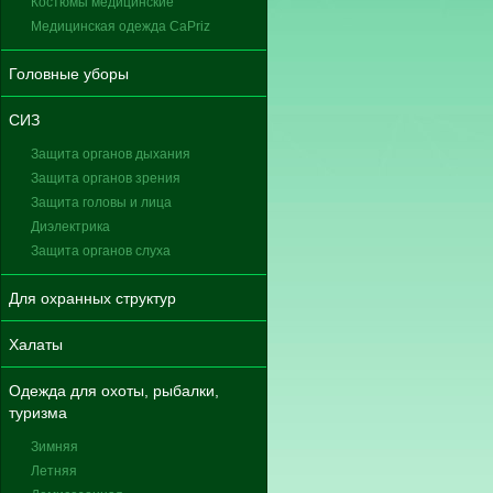
Костюмы медицинские
Медицинская одежда CaPriz
Головные уборы
СИЗ
Защита органов дыхания
Защита органов зрения
Защита головы и лица
Диэлектрика
Защита органов слуха
Для охранных структур
Халаты
Одежда для охоты, рыбалки,
туризма
Зимняя
Летняя