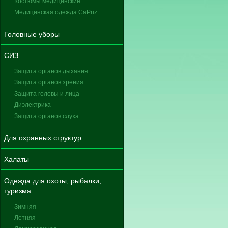
Костюмы медицинские
Медицинская одежда CaPriz
Головные уборы
СИЗ
Защита органов дыхания
Защита органов зрения
Защита головы и лица
Диэлектрика
Защита органов слуха
Для охранных структур
Халаты
Одежда для охоты, рыбалки,
туризма
Зимняя
Летняя