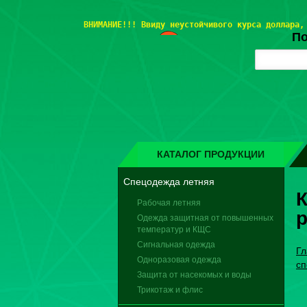
ВНИМАНИЕ!!! 
Ввиду неустойчивого курса доллара,
По
КАТАЛОГ ПРОДУКЦИИ
Спецодежда летняя
К
Рабочая летняя
р
Одежда защитная от повышенных
температур и КЩС
Сигнальная одежда
Гл
Одноразовая одежда
сп
Защита от насекомых и воды
Трикотаж и флис