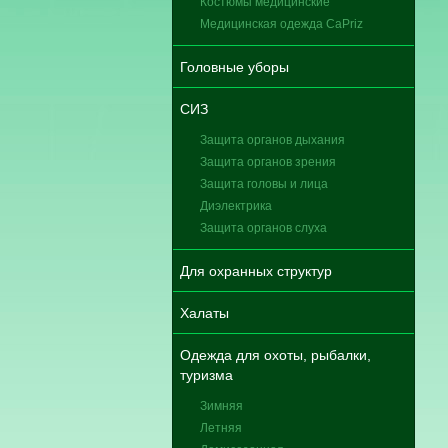
Костюмы медицинские
Медицинская одежда CaPriz
Головные уборы
СИЗ
Защита органов дыхания
Защита органов зрения
Защита головы и лица
Диэлектрика
Защита органов слуха
Для охранных структур
Халаты
Одежда для охоты, рыбалки,
туризма
Зимняя
Летняя