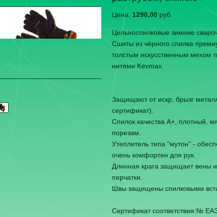
Цена:
1290,00
руб.
Цельноспилковые зимние сваро
Сшиты из чёрного спилка преми
толстым искусственным мехом 
нитями Kevmax.
Защищают от искр, брызг металл
сертификат).
Спилок качества А+, плотный, м
порезам.
Утеплитель типа "мутон" - обе
очень комфортен для рук.
Длинная крага защищает вены и
перчатки.
Швы защищены спилковыми встав
Сертификат соответствия:№ ЕА