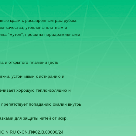
чные краги с расширенным раструбом.
ум-качества, утеплены плотным и
типа "мутон", прошиты параарамидными
а и открытого пламени (есть
ягкий, устойчивый к истиранию и
спечивает хорошую теплоизоляцию и
 препятствует попаданию окалин внутрь
ками для защиты нитей от искр.
ЭС N RU С-CN.ПФ02.В.09000/24