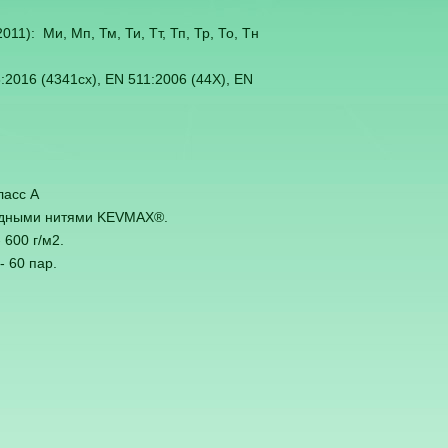
11): Ми, Мп, Тм, Ти, Тт, Тп, Тр, То, Тн
:2016 (4341сх), EN 511:2006 (44X), EN
ласс А
дными нитями KEVMAX®.
 600 г/м2.
- 60 пар.