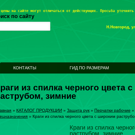
 цены на сайте могут отличаться от действующих. Просьба уточнять
иск по сайту
Н.Новгород, ул
КОНТАКТЫ
ГИД ПО РАЗМЕРАМ
раги из спилка черного цвета 
аструбом, зимние
авная
»
КАТАЛОГ ПРОДУКЦИИ
»
Защита рук
»
Перчатки рабочие
ецназначения
»
Краги из спилка черного цвета с широким раструб
Краги из спилка черно
раструбом, зимние