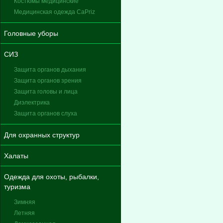
Костюмы медицинские
Медицинская одежда CaPriz
Головные уборы
СИЗ
Защита органов дыхания
Защита органов зрения
Защита головы и лица
Диэлектрика
Защита органов слуха
Для охранных структур
Халаты
Одежда для охоты, рыбалки,
туризма
Зимняя
Летняя