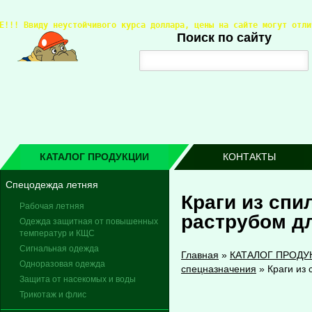
Е!!! 
Ввиду неустойчивого курса доллара, цены на сайте могут отли
Поиск по сайту
КАТАЛОГ ПРОДУКЦИИ
КОНТАКТЫ
Спецодежда летняя
Краги из спи
Рабочая летняя
раструбом д
Одежда защитная от повышенных
температур и КЩС
Сигнальная одежда
Главная
»
КАТАЛОГ ПРОДУ
Одноразовая одежда
спецназначения
»
Краги из
Защита от насекомых и воды
Трикотаж и флис