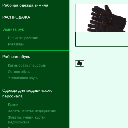
Рабочая одежда зимняя
РАСПРОДАЖА
Защита рук
Перчатки рабочие
Рукавицы
Рабочая обувь
Как выбрать спецобувь
Летняя обувь
Утепленная обувь
Одежда для медицинского
персонала
Брюки
Халаты, платья медицинские
Жакеты, туники, куртки
медицинские