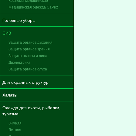
Костюмы медицинские
Медицинская одежда CaPriz
Головные уборы
СИЗ
Защита органов дыхания
Защита органов зрения
Защита головы и лица
Диэлектрика
Защита органов слуха
Для охранных структур
Халаты
Одежда для охоты, рыбалки,
туризма
Зимняя
Летняя