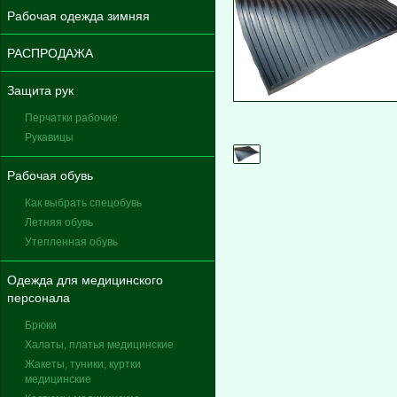
Рабочая одежда зимняя
РАСПРОДАЖА
Защита рук
Перчатки рабочие
Рукавицы
Рабочая обувь
Как выбрать спецобувь
Летняя обувь
Утепленная обувь
Одежда для медицинского
персонала
Брюки
Халаты, платья медицинские
Жакеты, туники, куртки
медицинские