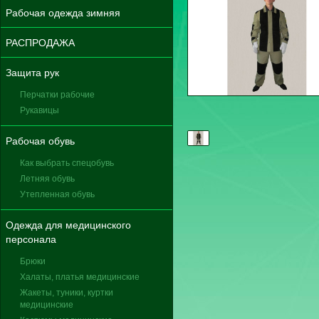
Рабочая одежда зимняя
РАСПРОДАЖА
Защита рук
Перчатки рабочие
Рукавицы
Рабочая обувь
Как выбрать спецобувь
Летняя обувь
Утепленная обувь
Одежда для медицинского
персонала
Брюки
Халаты, платья медицинские
Жакеты, туники, куртки
медицинские