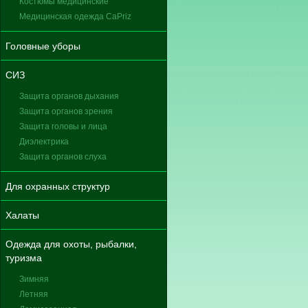
Костюмы медицинские
Медицинская одежда CaPriz
Головные уборы
СИЗ
Защита органов дыхания
Защита органов зрения
Защита головы и лица
Диэлектрика
Защита органов слуха
Для охранных структур
Халаты
Одежда для охоты, рыбалки,
туризма
Зимняя
Летняя