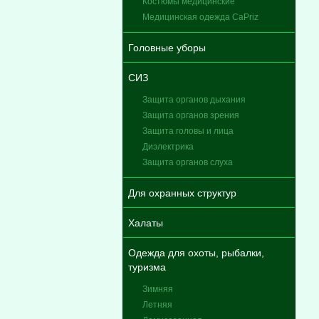
Костюмы медицинские
Медицинская одежда CaPriz
Головные уборы
СИЗ
Защита органов дыхания
Защита органов зрения
Защита головы и лица
Диэлектрика
Защита органов слуха
Для охранных структур
Халаты
Одежда для охоты, рыбалки,
туризма
Зимняя
Летняя