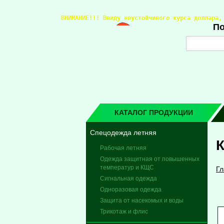
ВНИМАНИЕ!!! 
Ввиду неустойчивого курса доллара,
По
КАТАЛОГ ПРОДУКЦИИ
Спецодежда летняя
Рабочая летняя
Одежда защитная от повышенных
температур и КЩС
Гл
Сигнальная одежда
Одноразовая одежда
Защита от насекомых и воды
Трикотаж и флис