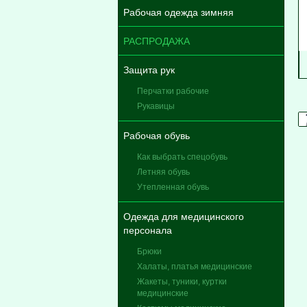
Рабочая одежда зимняя
РАСПРОДАЖА
Защита рук
Перчатки рабочие
Рукавицы
Рабочая обувь
Как выбрать спецобувь
Летняя обувь
Утепленная обувь
Одежда для медицинского
персонала
Брюки
Халаты, платья медицинские
Жакеты, туники, куртки
медицинские