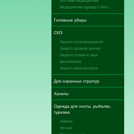
Костюмы медицинские
Медицинская одежда CaPriz
Головные уборы
СИЗ
Защита органов дыхания
Защита органов зрения
Защита головы и лица
Диэлектрика
Защита органов слуха
Для охранных структур
Халаты
Одежда для охоты, рыбалки,
туризма
Зимняя
Летняя