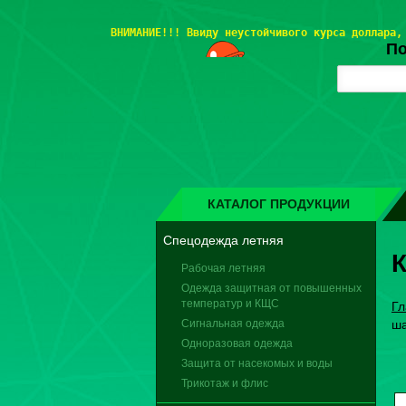
ВНИМАНИЕ!!! 
Ввиду неустойчивого курса доллара,
По
КАТАЛОГ ПРОДУКЦИИ
Спецодежда летняя
Рабочая летняя
Одежда защитная от повышенных
температур и КЩС
Гл
Сигнальная одежда
ша
Одноразовая одежда
Защита от насекомых и воды
Трикотаж и флис