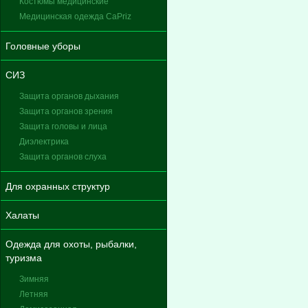
Костюмы медицинские
Медицинская одежда CaPriz
Головные уборы
СИЗ
Защита органов дыхания
Защита органов зрения
Защита головы и лица
Диэлектрика
Защита органов слуха
Для охранных структур
Халаты
Одежда для охоты, рыбалки,
туризма
Зимняя
Летняя