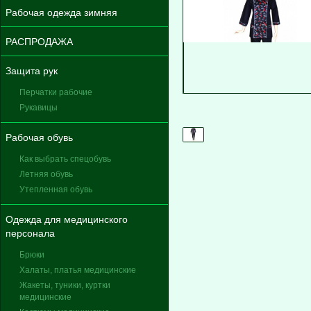
Рабочая одежда зимняя
РАСПРОДАЖА
Защита рук
Перчатки рабочие
Рукавицы
Рабочая обувь
Как выбрать спецобувь
Летняя обувь
Утепленная обувь
Одежда для медицинского
персонала
Брюки
Халаты, платья медицинские
Жакеты, туники, куртки
медицинские