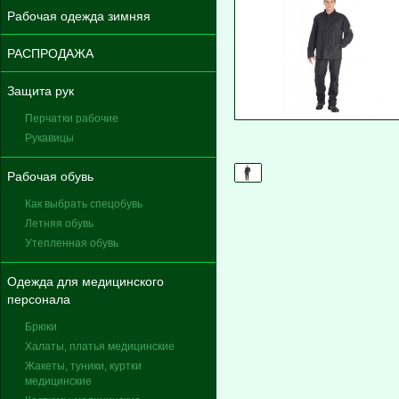
Рабочая одежда зимняя
РАСПРОДАЖА
Защита рук
Перчатки рабочие
Рукавицы
Рабочая обувь
Как выбрать спецобувь
Летняя обувь
Утепленная обувь
Одежда для медицинского
персонала
Брюки
Халаты, платья медицинские
Жакеты, туники, куртки
медицинские