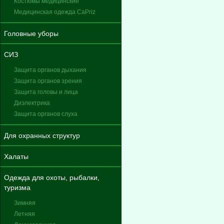
Костюмы медицинские
Медицинская одежда CaPriz
Головные уборы
СИЗ
Защита органов дыхания
Защита органов зрения
Защита головы и лица
Диэлектрика
Защита органов слуха
Для охранных структур
Халаты
Одежда для охоты, рыбалки,
туризма
Зимняя
Летняя