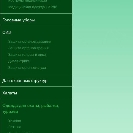
Костюмы медицинские
Медицинская одежда CaPriz
Головные уборы
СИЗ
Защита органов дыхания
Защита органов зрения
Защита головы и лица
Диэлектрика
Защита органов слуха
Для охранных структур
Халаты
Одежда для охоты, рыбалки,
туризма
Зимняя
Летняя