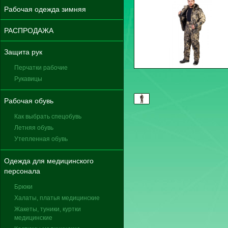
Рабочая одежда зимняя
РАСПРОДАЖА
Защита рук
Перчатки рабочие
Рукавицы
Рабочая обувь
Как выбрать спецобувь
Летняя обувь
Утепленная обувь
Одежда для медицинского
персонала
Брюки
Халаты, платья медицинские
Жакеты, туники, куртки
медицинские