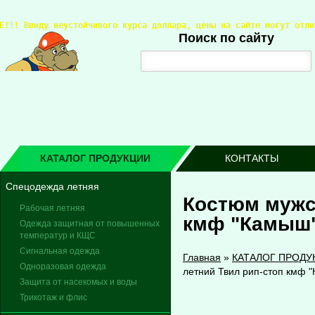
Е!!! 
Ввиду неустойчивого курса доллара, цены на сайте могут отли
Поиск по сайту
КАТАЛОГ ПРОДУКЦИИ
КОНТАКТЫ
Спецодежда летняя
Костюм мужс
Рабочая летняя
кмф "Камыш
Одежда защитная от повышенных
температур и КЩС
Сигнальная одежда
Главная
»
КАТАЛОГ ПРОДУ
Одноразовая одежда
летний Твил рип-стоп кмф 
Защита от насекомых и воды
Трикотаж и флис