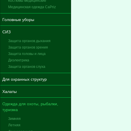
Костюмы медицинские
Медицинская одежда CaPriz
Головные уборы
СИЗ
Защита органов дыхания
Защита органов зрения
Защита головы и лица
Диэлектрика
Защита органов слуха
Для охранных структур
Халаты
Одежда для охоты, рыбалки,
туризма
Зимняя
Летняя