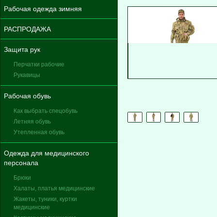
Рабочая одежда зимняя
РАСПРОДАЖА
Защита рук
Перчатки рабочие
Рукавицы
Рабочая обувь
Как выбрать спецобувь
Летняя обувь
Утепленная обувь
Одежда для медицинского
персонала
Брюки
Халаты, платья медицинские
Жакеты, туники, куртки
медицинские