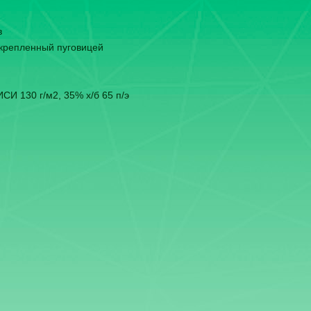
в
 скрепленный пуговицей
СИ 130 г/м2, 35% х/б 65 п/э