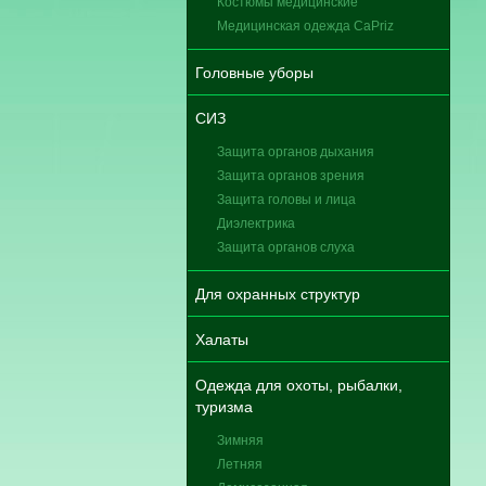
Костюмы медицинские
Медицинская одежда CaPriz
Головные уборы
СИЗ
Защита органов дыхания
Защита органов зрения
Защита головы и лица
Диэлектрика
Защита органов слуха
Для охранных структур
Халаты
Одежда для охоты, рыбалки,
туризма
Зимняя
Летняя