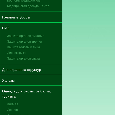
Костюмы медицинские
Медицинская одежда CaPriz
Головные уборы
СИЗ
Защита органов дыхания
Защита органов зрения
Защита головы и лица
Диэлектрика
Защита органов слуха
Для охранных структур
Халаты
Одежда для охоты, рыбалки,
туризма
Зимняя
Летняя