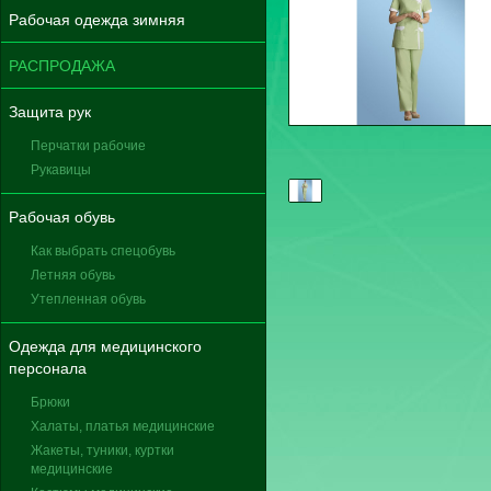
Рабочая одежда зимняя
РАСПРОДАЖА
Защита рук
Перчатки рабочие
Рукавицы
Рабочая обувь
Как выбрать спецобувь
Летняя обувь
Утепленная обувь
Одежда для медицинского
персонала
Брюки
Халаты, платья медицинские
Жакеты, туники, куртки
медицинские