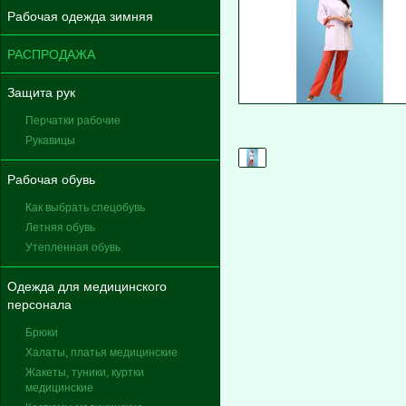
Рабочая одежда зимняя
РАСПРОДАЖА
Защита рук
Перчатки рабочие
Рукавицы
Рабочая обувь
Как выбрать спецобувь
Летняя обувь
Утепленная обувь
Одежда для медицинского
персонала
Брюки
Халаты, платья медицинские
Жакеты, туники, куртки
медицинские