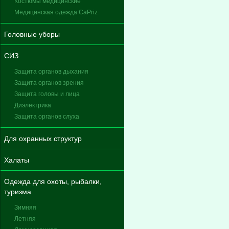
Костюмы медицинские
Медицинская одежда CaPriz
Головные уборы
СИЗ
Защита органов дыхания
Защита органов зрения
Защита головы и лица
Диэлектрика
Защита органов слуха
Для охранных структур
Халаты
Одежда для охоты, рыбалки,
туризма
Зимняя
Летняя