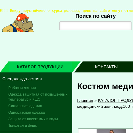
Е!!! 
Ввиду неустойчивого курса доллара, цены на сайте могут отли
Поиск по сайту
КАТАЛОГ ПРОДУКЦИИ
КОНТАКТЫ
Спецодежда летняя
Костюм медиц
Рабочая летняя
Одежда защитная от повышенных
температур и КЩС
Главная
»
КАТАЛОГ ПРОДУ
Сигнальная одежда
медицинский жен. мод.160 т
Одноразовая одежда
Защита от насекомых и воды
Трикотаж и флис