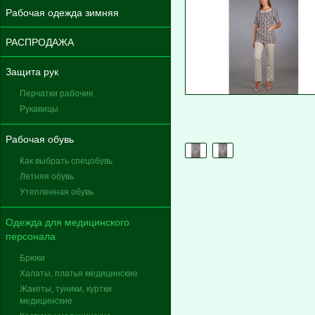
Рабочая одежда зимняя
РАСПРОДАЖА
Защита рук
Перчатки рабочие
Рукавицы
Рабочая обувь
Как выбрать спецобувь
Летняя обувь
Утепленная обувь
Одежда для медицинского
персонала
Брюки
Халаты, платья медицинские
Жакеты, туники, куртки
медицинские