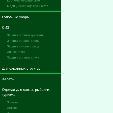
Костюмы медицинские
Медицинская одежда CaPriz
Головные уборы
СИЗ
Защита органов дыхания
Защита органов зрения
Защита головы и лица
Диэлектрика
Защита органов слуха
Для охранных структур
Халаты
Одежда для охоты, рыбалки,
туризма
Зимняя
Летняя