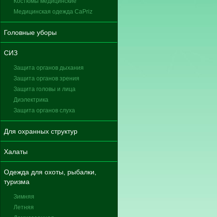
Костюмы медицинские
Медицинская одежда CaPriz
Головные уборы
СИЗ
Защита органов дыхания
Защита органов зрения
Защита головы и лица
Диэлектрика
Защита органов слуха
Для охранных структур
Халаты
Одежда для охоты, рыбалки,
туризма
Зимняя
Летняя