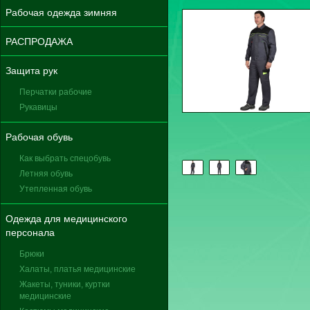
Рабочая одежда зимняя
РАСПРОДАЖА
Защита рук
Перчатки рабочие
Рукавицы
Рабочая обувь
Как выбрать спецобувь
Летняя обувь
Утепленная обувь
Одежда для медицинского
персонала
Брюки
Халаты, платья медицинские
Жакеты, туники, куртки
медицинские